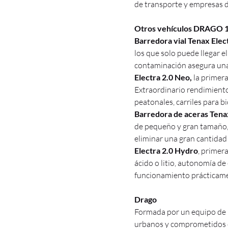
de transporte y empresas d
Otros vehículos DRAGO 10
Barredora vial Tenax Elec
los que solo puede llegar 
contaminación asegura una
Electra 2.0 Neo,
la primer
Extraordinario rendimiento
peatonales, carriles para b
Barredora de aceras Te
de pequeño y gran tamaño, 
eliminar una gran cantidad 
Electra 2.0 Hydro
, primer
ácido o litio, autonomía d
funcionamiento prácticame
Drago
Formada por un equipo de p
urbanos y comprometidos c