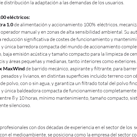
e distribución la adaptación a las demandas de los usuarios.
0 eléctricos:
tra 1.0
de alimentación y accionamiento 100% eléctricos, mecaniza
el operador manual y en zonas de alta sensibilidad ambiental. Su a
 reducción significativa de costes de funcionamiento y mantenimi
a y única barredora compacta del mundo de accionamiento complet
, baja emisión acústica y tamaño compacto para la limpieza de cen
icis y áreas pequeñas y medianas, tanto interiores como exteriores.
nax MaxWind
de barrido mecánico, aspirante y filtrante, para barrer
pesados y livianos, en distintas superficies incluido terreno con
de polvo, con o sin agua, y garantiza un filtrado total del polvo fi
a y única baldeadora compacta de funcionamiento completamente el
e entre 8 y 10 horas, mínimo mantenimiento, tamaño compacto, sis
nte silencioso.
rofesionales con dos décadas de experiencia en el sector de los
on el medioambiente, se posiciona como la empresa del sector co