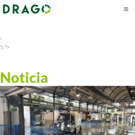
','
'); ?>
Noticia