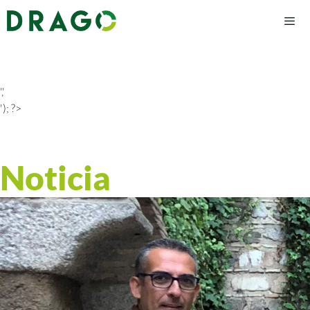
','
'); ?>
Noticia