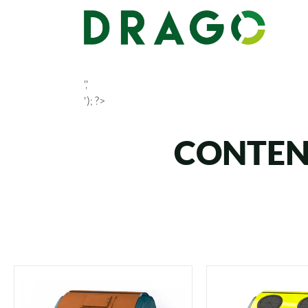
','
'); ?>
CONTEN