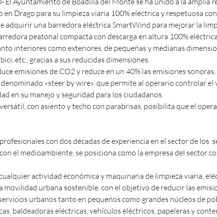
0- El Ayuntamiento de Boadilla del Monte se ha unido a la amplia r
 en Drago para su limpieza viaria 100% eléctrica y respetuosa co
e adquirir una barredora eléctrica SmartWind para mejorar la limpi
arredora peatonal compacta con descarga en altura 100% eléctric
 tanto interiores como exteriores, de pequeñas y medianas dimensio
 bici, etc., gracias a sus reducidas dimensiones.
uce emisiones de CO2 y reduce en un 40% las emisiones sonoras, 
enominado «steer by wire», que permite al operario controlar el 
idad en su manejo y seguridad para los ciudadanos.
versátil, con asiento y techo con parabrisas, posibilita que el opera
rofesionales con dos décadas de experiencia en el sector de los
on el medioambiente, se posiciona como la empresa del sector co
cualquier actividad económica y maquinaria de limpieza viaria, elé
na movilidad urbana sostenible, con el objetivo de reducir las emis
 servicios urbanos tanto en pequeños como grandes núcleos de po
as, baldeadoras eléctricas, vehículos eléctricos, papeleras y cont