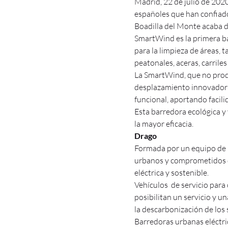
Madrid, 22 de julio de 202
españoles que han confiado
Boadilla del Monte acaba d
SmartWind es la primera b
para la limpieza de áreas,
peatonales, aceras, carriles
La SmartWind, que no prod
desplazamiento innovador d
funcional, aportando facil
Esta barredora ecológica y 
la mayor eficacia.
Drago
Formada por un equipo de p
urbanos y comprometidos c
eléctrica y sostenible.
Vehículos de servicio para 
posibilitan un servicio y u
la descarbonización de los
Barredoras urbanas eléctric