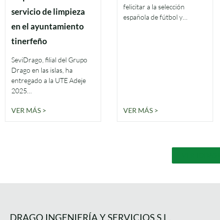
felicitar a la selección
servicio de limpieza
española de fútbol y…
en el ayuntamiento
tinerfeño
SeviDrago, filial del Grupo
Drago en las islas, ha
entregado a la UTE Adeje
2025…
VER MÁS >
VER MÁS >
VER TODAS 
DRAGO INGENIERÍA Y SERVICIOS S.L.